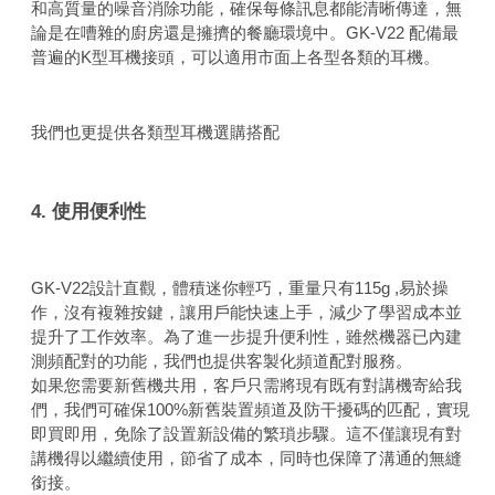
和高質量的噪音消除功能，確保每條訊息都能清晰傳達，無
論是在嘈雜的廚房還是擁擠的餐廳環境中。GK-V22 配備最
普遍的K型耳機接頭，可以適用市面上各型各類的耳機。
我們也更提供各類型耳機選購搭配
4. 使用便利性
GK-V22設計直觀，體積迷你輕巧，重量只有115g ,易於操
作，沒有複雜按鍵，讓用戶能快速上手，減少了學習成本並
提升了工作效率。為了進一步提升便利性，雖然機器已內建
測頻配對的功能，我們也提供客製化頻道配對服務。
如果您需要新舊機共用，客戶只需將現有既有對講機寄給我
們，我們可確保100%新舊裝置頻道及防干擾碼的匹配，實現
即買即用，免除了設置新設備的繁瑣步驟。這不僅讓現有對
講機得以繼續使用，節省了成本，同時也保障了溝通的無縫
銜接。