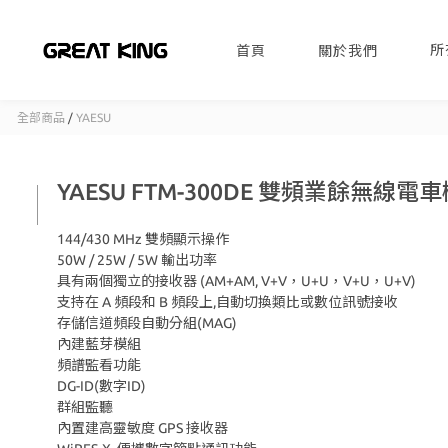
所
首頁
關於我們
全部商品
/
YAESU
YAESU FTM-300DE 雙頻業餘無線電
144/430 MHz 雙頻顯示操作
50W / 25W / 5W 輸出功率
具有兩個獨立的接收器 (AM+AM, V+V，U+U，V+U，U+V)
支持在 A 頻段和 B 頻段上,自動切換類比或數位訊號接收
存儲信道頻段自動分組(MAG)
內建藍芽模組
頻譜監看功能
DG-ID(數字ID)
群組監聽
內置建高靈敏度 GPS 接收器