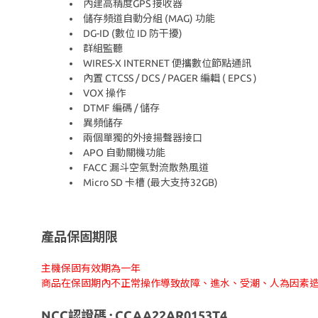
內建高精度GPS 接收器
儲存頻道自動分組 (MAG) 功能
DG-ID (數位 ID 防干擾)
群組監聽
WIRES-X INTERNET 便攜數位節點通訊
內置 CTCSS / DCS / PAGER 編輯 ( EPCS )
VOX 操作
DTMF 編碼 / 儲存
異頻儲存
兩個單獨的外接揚聲器接口
APO 自動關機功能
FACC 漏斗空氣對流散熱風道
Micro SD 卡槽 (最大支持32GB)
產品保固期限
主機保固有效期為一年
商品在保固期內不正常操作導致故障、進水、受潮、人為因素
NCC認證碼 :
CCAA22AR0153T4