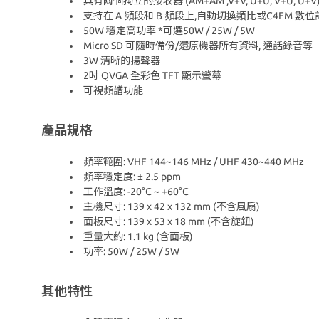
具有兩個獨立的接收器 (AM+AM ,V+V, U+U, V+U, U+V
支持在 A 頻段和 B 頻段上,自動切換類比或C4FM 數
50W 穩定高功率 *可選50W / 25W / 5W
Micro SD 可隨時備份/還原機器所有資料, 通話錄音等
3W 清晰的揚聲器
2吋 QVGA 全彩色 TFT 顯示螢幕
可視頻譜功能
產品規格
頻率範圍: VHF 144~146 MHz / UHF 430~440 MHz
頻率穩定度: ± 2.5 ppm
工作溫度: -20°C ~ +60°C
主機尺寸: 139 x 42 x 132 mm (不含風扇)
面板尺寸: 139 x 53 x 18 mm (不含旋鈕)
重量大約: 1.1 kg (含面板)
功率: 50W / 25W / 5W
其他特性